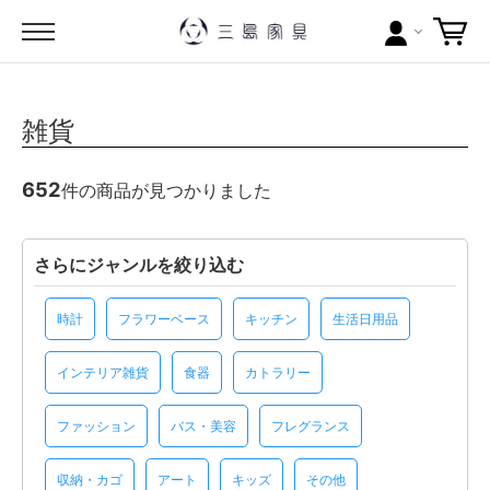
カテゴリー
雑貨
ブランドから探す
652
件の商品が見つかりました
問い合わせ
当店について
さらにジャンルを絞り込む
お買い物ガイド
時計
フラワーベース
キッチン
生活日用品
ポイントについて
インテリア雑貨
食器
カトラリー
配送料について
ファッション
バス・美容
フレグランス
ラッピングについて
収納・カゴ
アート
キッズ
その他