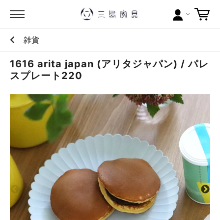
雑貨
カテゴリー
1616 arita japan (アリタジャパン) / パレ
ブランドから探す
スプレート220
問い合わせ
当店について
お買い物ガイド
ポイントについて
配送料について
ラッピングについて