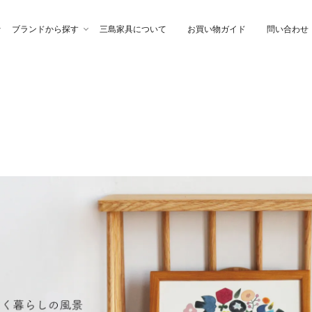
ブランドから探す
三島家具について
お買い物ガイド
問い合わせ
ファ
高幸作
チェア
イブル
納家具
石製作所
ベッド
サイトーウッド
グ・ファブリック
ぎらまりこ
照 明
tetra（テトラ）
ウトレット
ガノインテリア
にじゆら