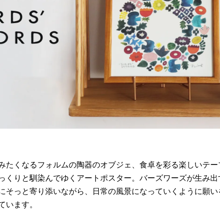
騨産業
ひむか
れぽれ
松野屋
マチク
LISA LARSON
みたくなるフォルムの陶器のオブジェ、食卓を彩る楽しいテー
っくりと馴染んでゆくアートポスター。バーズワーズが生み出
にそっと寄り添いながら、日常の風景になっていくように願い
ています。