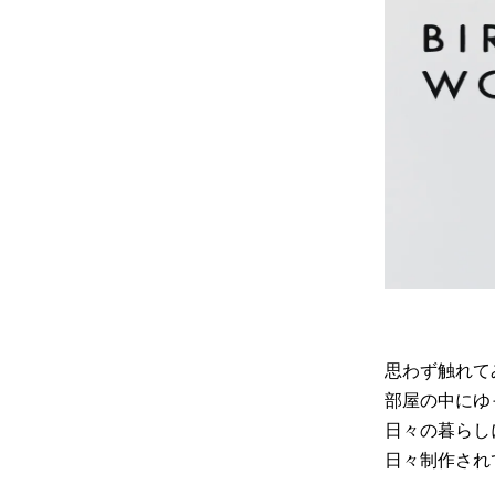
BIRDS'WORDS
飛
フランジパニラタン
ぽ
mina perhonen
ヤ
思わず触れて
部屋の中にゆ
日々の暮らし
日々制作され