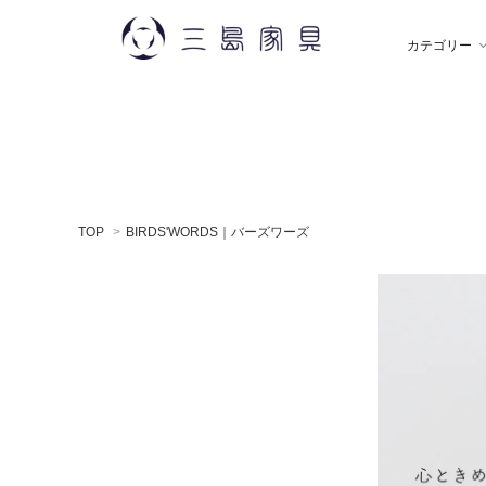
カテゴリー
雑 貨
秋田木工
ソ
飯
TOP
>
BIRDS'WORDS｜バーズワーズ
デスク
薫玉堂
収
小
ミラー
神藤タオル
ラ
ち
贈りもの
トモタケ
ア
ナ