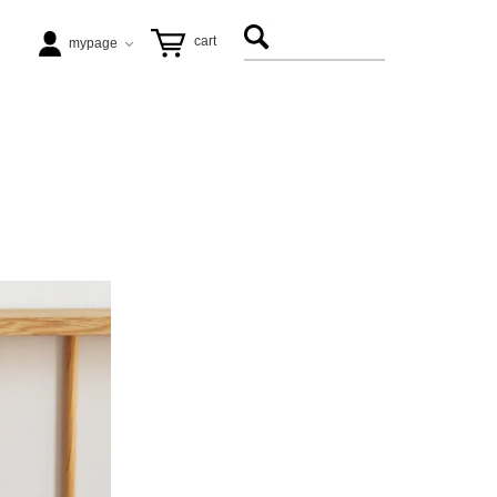
cart
mypage
テーブル
ezu（リップル洋品店）
ヴィンテージ家具
松徳硝子
アート
飛松灯器
能作