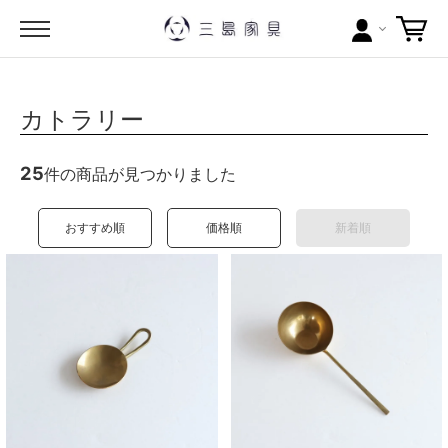
カテゴリー
カトラリー
ブランドから探す
25
件の商品が見つかりました
問い合わせ
おすすめ順
価格順
新着順
当店について
お買い物ガイド
ポイントについて
配送料について
ラッピングについて