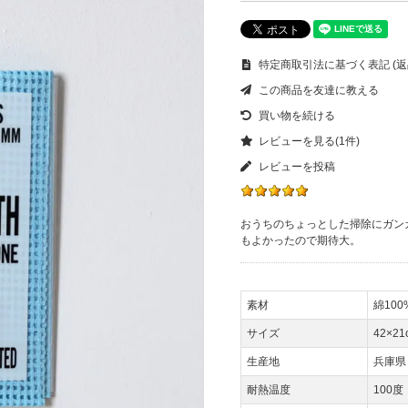
特定商取引法に基づく表記 (返
この商品を友達に教える
買い物を続ける
レビューを見る(1件)
レビューを投稿
おうちのちょっとした掃除にガン
もよかったので期待大。
素材
綿10
サイズ
42×21
生産地
兵庫県
耐熱温度
100度