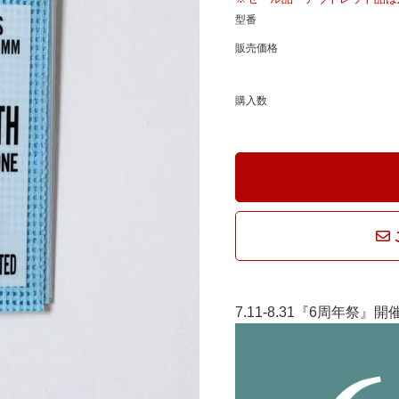
騨産業
ひむか
型番
販売価格
れぽれ
松野屋
購入数
マチク
LISA LARSON
7.11-8.31『6周年祭』