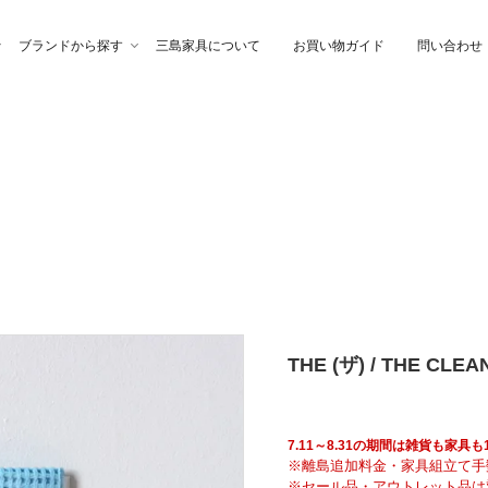
ブランドから探す
三島家具について
お買い物ガイド
問い合わせ
ファ
高幸作
チェア
イブル
納家具
石製作所
ベッド
サイトーウッド
グ・ファブリック
ぎらまりこ
照 明
tetra（テトラ）
THE (ザ) / THE C
ウトレット
ガノインテリア
にじゆら
7.11～8.31の期間は雑貨も家
※離島追加料金・家具組立て手
※セール品・アウトレット品は