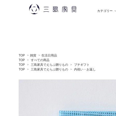
カテゴリー
雑 貨
秋田木工
ソ
飯
TOP
>
雑貨
>
生活日用品
デスク
薫玉堂
収
小
TOP
>
すべての商品
TOP
>
三島家具でえらぶ贈りもの
>
プチギフト
TOP
>
三島家具でえらぶ贈りもの
>
内祝い・お返し
ミラー
神藤タオル
ラ
ち
贈りもの
トモタケ
ア
ナ