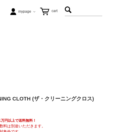
cart
mypage
テーブル
ezu（リップル洋品店）
ヴィンテージ家具
松徳硝子
アート
飛松灯器
LEANING CLOTH (ザ・クリーニングクロス)
能作
具も1万円以上で送料無料！
数料は別途いただきます。
対象外です。