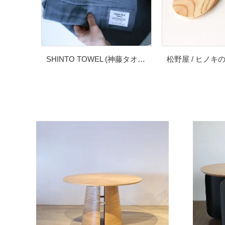
SHINTO TOWEL (神藤タオル) / INNER PILE (インナーパイル) / フェイスタオル
松野屋 / ヒノキ