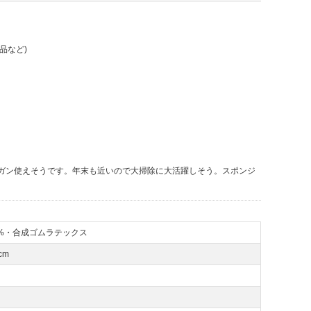
品など)
ガン使えそうです。年末も近いので大掃除に大活躍しそう。スポンジ
0%・合成ゴムラテックス
cm