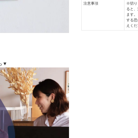
注意事項
※切り
ると、
ます。
する恐
えくだ
ら▼