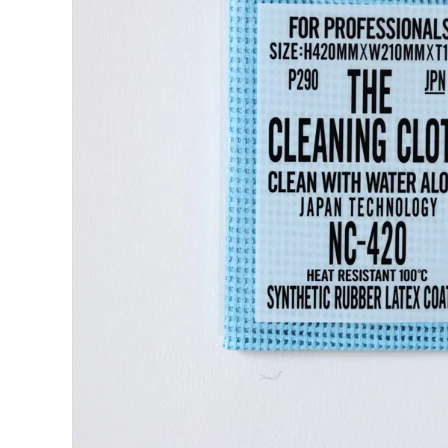
BIRDS'WORDS
飛
フランジパニラタン
ぽ
mina perhonen
ヤ