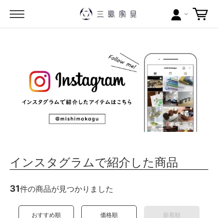
カテゴリー
ブランドから探す
問い合わせ
当店について
お買い物ガイド
インスタグラムで紹介した商品
ポイントについて
配送料について
31
件の商品が見つかりました
ラッピングについて
おすすめ順
価格順
新着順