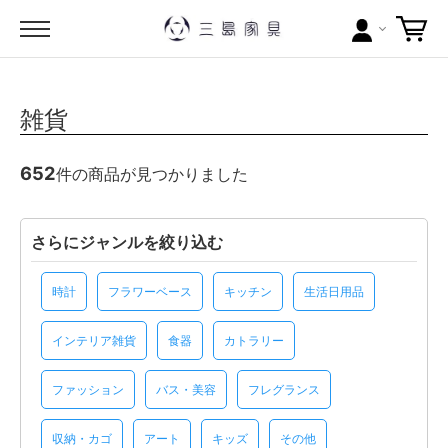
カテゴリー
雑貨
ブランドから探す
652
件の商品が見つかりました
問い合わせ
当店について
さらにジャンルを絞り込む
お買い物ガイド
時計
フラワーベース
キッチン
生活日用品
ポイントについて
インテリア雑貨
食器
カトラリー
配送料について
ファッション
バス・美容
フレグランス
ラッピングについて
収納・カゴ
アート
キッズ
その他