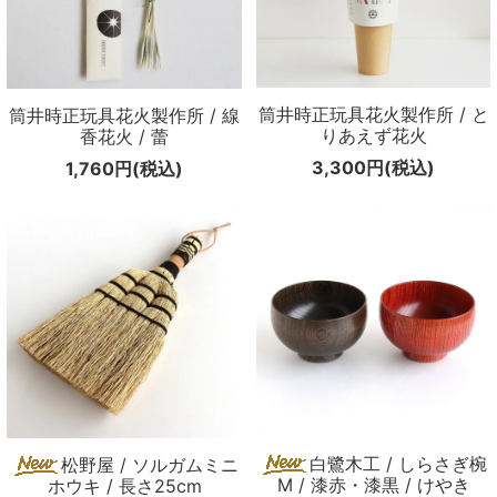
筒井時正玩具花火製作所 / と
筒井時正玩具花火製作所 / 線
りあえず花火
香花火 / 蕾
3,300円(税込)
1,760円(税込)
白鷺木工 / しらさぎ椀
松野屋 / ソルガムミニ
M / 漆赤・漆黒 / けやき
ホウキ / 長さ25cm