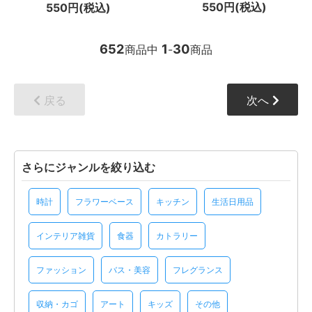
550円(税込)
550円(税込)
652
1
30
商品中
-
商品
戻る
次へ
さらにジャンルを絞り込む
時計
フラワーベース
キッチン
生活日用品
インテリア雑貨
食器
カトラリー
ファッション
バス・美容
フレグランス
収納・カゴ
アート
キッズ
その他