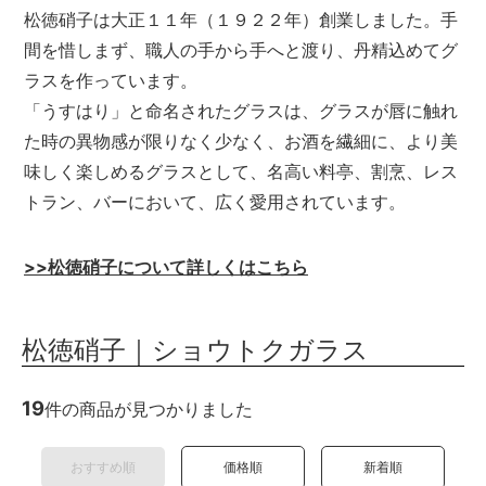
松徳硝子は大正１１年（１９２２年）創業しました。手
メールマガジン
間を惜しまず、職人の手から手へと渡り、丹精込めてグ
Instagram
ラスを作っています。
「うすはり」と命名されたグラスは、グラスが唇に触れ
Facebook
た時の異物感が限りなく少なく、お酒を繊細に、より美
味しく楽しめるグラスとして、名高い料亭、割烹、レス
トラン、バーにおいて、広く愛用されています。
>>松徳硝子について詳しくはこちら
松徳硝子｜ショウトクガラス
19
件の商品が見つかりました
おすすめ順
価格順
新着順