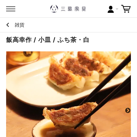
雑貨
カテゴリー
飯高幸作 / 小皿 / ふち茶・白
ブランドから探す
問い合わせ
当店について
お買い物ガイド
ポイントについて
配送料について
ラッピングについて