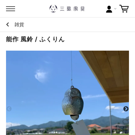
雑貨
カテゴリー
能作 風鈴 / ふくりん
ブランドから探す
問い合わせ
当店について
お買い物ガイド
ポイントについて
配送料について
ラッピングについて