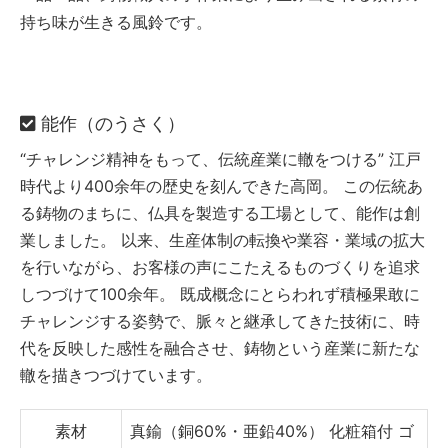
持ち味が生きる風鈴です。
能作（のうさく）
“チャレンジ精神をもって、伝統産業に轍をつける”
江戸
時代より400余年の歴史を刻んできた高岡。
この伝統あ
る鋳物のまちに、仏具を製造する工場として、能作は創
業しました。
以来、生産体制の転換や業容・業域の拡大
を行いながら、お客様の声にこたえるものづくりを追求
しつづけて100余年。
既成概念にとらわれず積極果敢に
チャレンジする姿勢で、脈々と継承してきた技術に、時
代を反映した感性を融合させ、鋳物という産業に新たな
轍を描きつづけています。
素材
真鍮（銅60%・亜鉛40%）
化粧箱付
ゴ