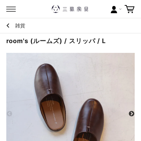
雑貨
カテゴリー
room's (ルームズ) / スリッパ / L
ブランドから探す
問い合わせ
当店について
お買い物ガイド
ポイントについて
配送料について
ラッピングについて