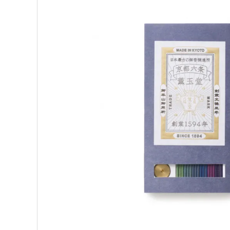
BIRDS'WORDS
飛
フランジパニラタン
ぽ
mina perhonen
ヤ