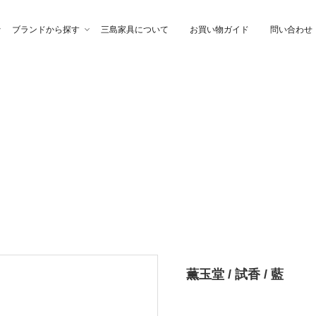
ブランドから探す
三島家具について
お買い物ガイド
問い合わせ
ファ
高幸作
チェア
イブル
納家具
石製作所
ベッド
サイトーウッド
グ・ファブリック
ぎらまりこ
照 明
tetra（テトラ）
ウトレット
ガノインテリア
にじゆら
薫玉堂 / 試香 / 藍