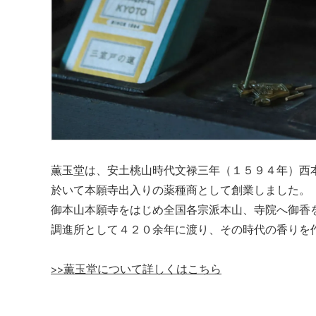
薫玉堂は、安土桃山時代文禄三年（１５９４年）西
於いて本願寺出入りの薬種商として創業しました。
御本山本願寺をはじめ全国各宗派本山、寺院へ御香
調進所として４２０余年に渡り、その時代の香りを
>>薫玉堂について詳しくはこちら