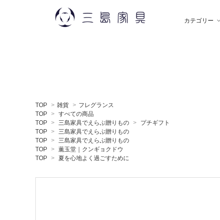
カテゴリー
雑 貨
秋田木工
ソ
飯
TOP
>
雑貨
>
フレグランス
デスク
薫玉堂
収
小
TOP
>
すべての商品
TOP
>
三島家具でえらぶ贈りもの
>
プチギフト
TOP
>
三島家具でえらぶ贈りもの
TOP
>
三島家具でえらぶ贈りもの
ミラー
神藤タオル
ラ
ち
TOP
>
薫玉堂｜クンギョクドウ
TOP
>
夏を心地よく過ごすために
贈りもの
トモタケ
ア
ナ