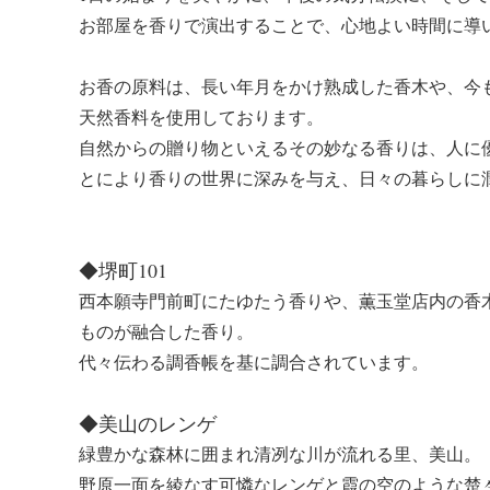
お部屋を香りで演出することで、心地よい時間に導
お香の原料は、長い年月をかけ熟成した香木や、今
天然香料を使用しております。
自然からの贈り物といえるその妙なる香りは、人に
とにより香りの世界に深みを与え、日々の暮らしに
◆堺町101
西本願寺門前町にたゆたう香りや、薫玉堂店内の香
ものが融合した香り。
代々伝わる調香帳を基に調合されています。
◆美山のレンゲ
緑豊かな森林に囲まれ清冽な川が流れる里、美山。
野原一面を綾なす可憐なレンゲと霞の空のような楚