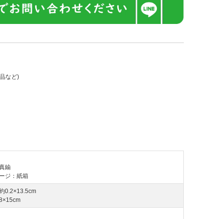
品など)
真鍮
ージ：紙箱
0.2×13.5cm
×15cm