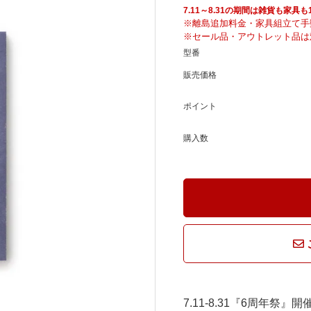
騨産業
ひむか
7.11～8.31の期間は雑貨も家
※離島追加料金・家具組立て手
※セール品・アウトレット品は
型番
れぽれ
松野屋
販売価格
ポイント
マチク
LISA LARSON
購入数
7.11-8.31『6周年祭』