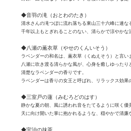
◆音羽の滝（おとわのたき）
清水さんの滝つぼに流れ落ちる東山三十六峰に連な
千年以上もとぎれることのない、清らかで涼やかな
◆八瀬の薫衣草（やせのくんいそう）
ラベンダーの和名は、薫衣草（くぬえそう）と言い
八瀬に吹き渡る清らかな風が、心身を癒しゆったり
清楚なラベンダーの香りです。
ラベンダーは香りの女王と呼ばれ、リラックス効果
◆三室戸の蓮（みむろどのはす）
静かな夏の朝、風に誘われ音をたてるように咲く優
天に向け開いた掌に抱かれるような、穏やかで清廉
◆宇治の抹茶