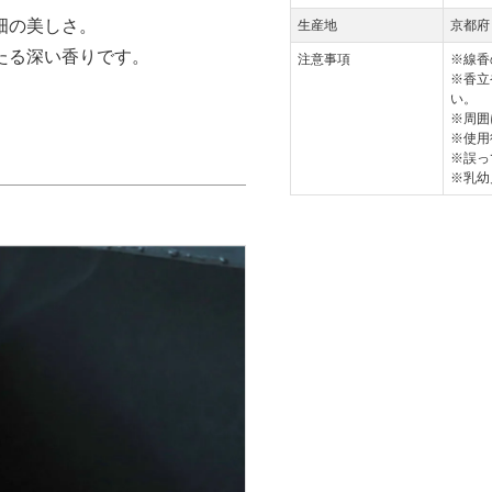
畑の美しさ。
生産地
京都府
たる深い香りです。
注意事項
※線香
※香立
い。
※周囲
※使用
※誤っ
※乳幼