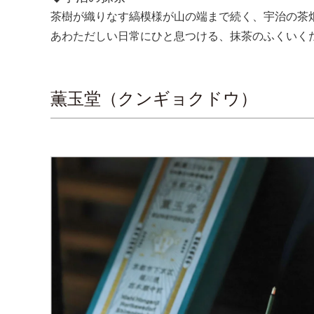
茶樹が織りなす縞模様が山の端まで続く、宇治の茶
あわただしい日常にひと息つける、抹茶のふくいく
薫玉堂（クンギョクドウ）