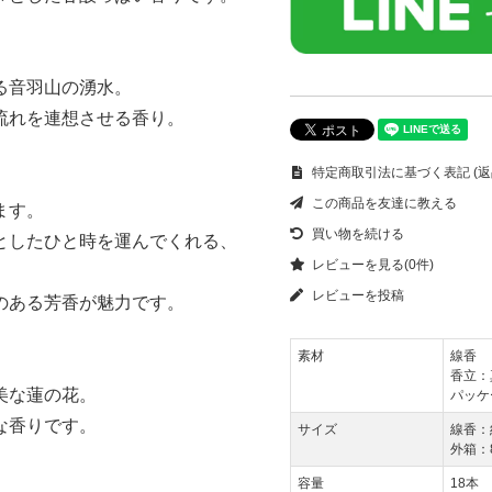
る音羽山の湧水。
流れを連想させる香り。
特定商取引法に基づく表記 (返
この商品を友達に教える
ます。
買い物を続ける
としたひと時を運んでくれる、
レビューを見る(0件)
レビューを投稿
のある芳香が魅力です。
素材
線香
香立：
美な蓮の花。
パッケ
な香りです。
サイズ
線香：約
外箱：8
容量
18本