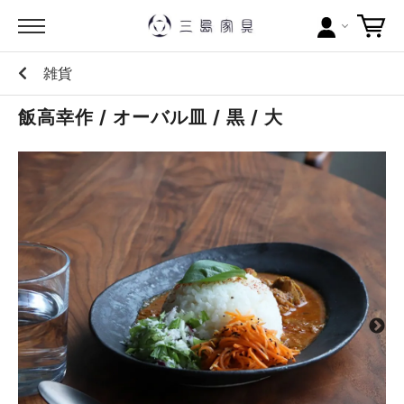
雑貨
カテゴリー
飯高幸作 / オーバル皿 / 黒 / 大
ブランドから探す
問い合わせ
当店について
お買い物ガイド
ポイントについて
配送料について
ラッピングについて