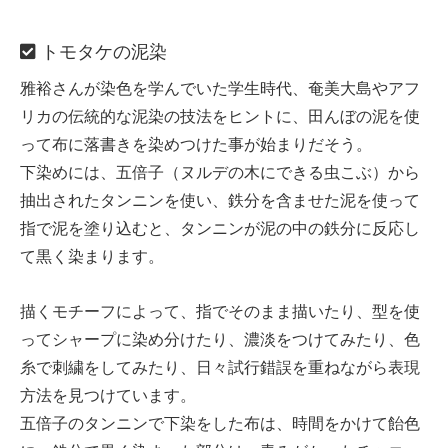
トモタケの泥染
雅裕さんが染色を学んでいた学生時代、奄美大島やアフ
リカの伝統的な泥染の技法をヒントに、田んぼの泥を使
って布に落書きを染めつけた事が始まりだそう。
下染めには、五倍子（ヌルデの木にできる虫こぶ）から
抽出されたタンニンを使い、鉄分を含ませた泥を使って
指で泥を塗り込むと、タンニンが泥の中の鉄分に反応し
て黒く染まります。
描くモチーフによって、指でそのまま描いたり、型を使
ってシャープに染め分けたり、濃淡をつけてみたり、色
糸で刺繍をしてみたり、日々試行錯誤を重ねながら表現
方法を見つけています。
五倍子のタンニンで下染をした布は、時間をかけて飴色