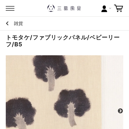
雑貨
カテゴリー
トモタケ/ファブリックパネル/ベビーリー
ブランドから探す
フ/B5
問い合わせ
当店について
お買い物ガイド
ポイントについて
配送料について
ラッピングについて