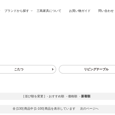
ブランドから探す
三島家具について
お買い物ガイド
問い合わせ
ファ
高幸作
チェア
イブル
納家具
石製作所
ベッド
サイトーウッド
こたつ
リビングテーブル
グ・ファブリック
ぎらまりこ
照 明
tetra（テトラ）
ウトレット
ガノインテリア
にじゆら
[ 並び順を変更 ]
-
おすすめ順
-
価格順
-
新着順
全 [130] 商品中 [1-100] 商品を表示しています
次のページへ