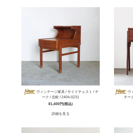
BIRDS'WORDS
飛
フランジパニラタン
ぽ
mina perhonen
ヤ
ヴィンテージ家具 / サイドチェスト / チ
ヴ
ーク / 北欧 / 2404-0231
チーク
81,400円(税込)
詳細を見る