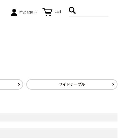
cart
mypage
テーブル
ezu（リップル洋品店）
ヴィンテージ家具
松徳硝子
サイドテーブル
アート
飛松灯器
能作