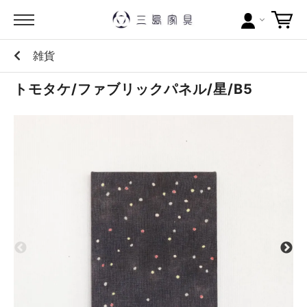
雑貨
カテゴリー
トモタケ/ファブリックパネル/星/B5
ブランドから探す
問い合わせ
当店について
お買い物ガイド
ポイントについて
配送料について
ラッピングについて