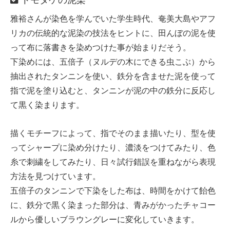
雅裕さんが染色を学んでいた学生時代、奄美大島やアフ
リカの伝統的な泥染の技法をヒントに、田んぼの泥を使
って布に落書きを染めつけた事が始まりだそう。
下染めには、五倍子（ヌルデの木にできる虫こぶ）から
抽出されたタンニンを使い、鉄分を含ませた泥を使って
指で泥を塗り込むと、タンニンが泥の中の鉄分に反応し
て黒く染まります。
描くモチーフによって、指でそのまま描いたり、型を使
ってシャープに染め分けたり、濃淡をつけてみたり、色
糸で刺繍をしてみたり、日々試行錯誤を重ねながら表現
方法を見つけています。
五倍子のタンニンで下染をした布は、時間をかけて飴色
に、鉄分で黒く染まった部分は、青みがかったチャコー
ルから優しいブラウングレーに変化していきます。