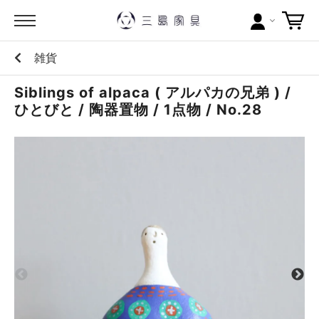
雑貨
カテゴリー
Siblings of alpaca ( アルパカの兄弟 ) /
ブランドから探す
ひとびと / 陶器置物 / 1点物 / No.28
問い合わせ
当店について
お買い物ガイド
ポイントについて
配送料について
ラッピングについて