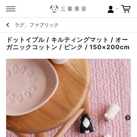
ラグ、ファブリック
カテゴリー
ドットイブル / キルティングマット / オー
ブランドから探す
ガニックコットン / ピンク / 150×200cm
問い合わせ
当店について
お買い物ガイド
ポイントについて
配送料について
ラッピングについて