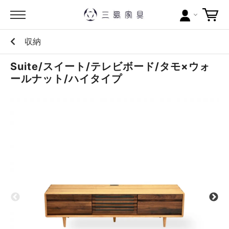
収納
カテゴリー
Suite/スイート/テレビボード/タモ×ウォ
ブランドから探す
ールナット/ハイタイプ
問い合わせ
当店について
お買い物ガイド
ポイントについて
配送料について
ラッピングについて