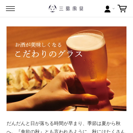
カテゴリー
ブランドから探す
問い合わせ
当店について
お買い物ガイド
ポイントについて
配送料について
だんだんと日が落ちる時間が早まり、季節は夏から秋
ラッピングについて
へ。『食欲の秋』とも言われるように、秋にはたくさん