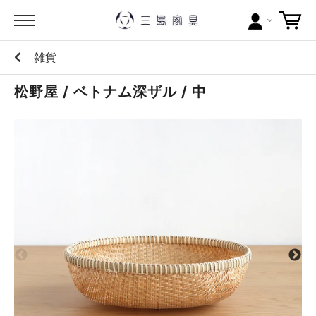
雑貨
カテゴリー
松野屋 / ベトナム深ザル / 中
ブランドから探す
問い合わせ
当店について
お買い物ガイド
ポイントについて
配送料について
ラッピングについて