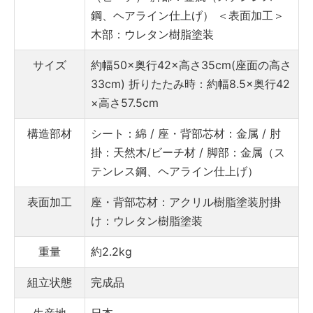
鋼、ヘアライン仕上げ）
＜表面加工＞
木部：ウレタン樹脂塗装
サイズ
約幅50×奥行42×高さ35cm(座面の高さ
33cm)
折りたたみ時：約幅8.5×奥行42
×高さ57.5cm
構造部材
シート：綿 / 座・背部芯材：金属 / 肘
掛：天然木/ビーチ材 / 脚部：金属（ス
テンレス鋼、ヘアライン仕上げ）
表面加工
座・背部芯材：アクリル樹脂塗装
肘掛
け：ウレタン樹脂塗装
重量
約2.2kg
組立状態
完成品