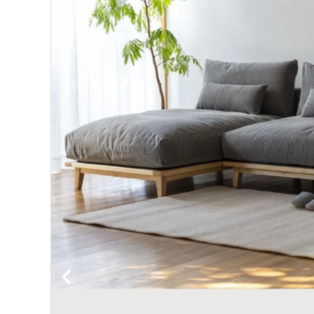
BIRDS'WORDS
飛
フランジパニラタン
ぽ
mina perhonen
ヤ