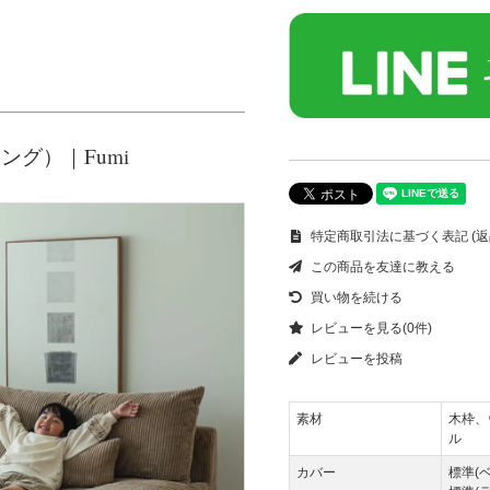
グ）｜Fumi
特定商取引法に基づく表記 (返
この商品を友達に教える
買い物を続ける
レビューを見る(0件)
レビューを投稿
素材
木枠、
ル
カバー
標準(