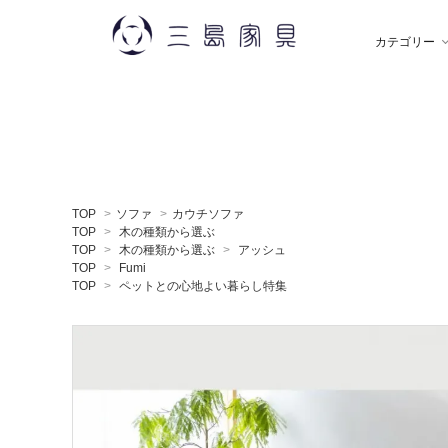
カテゴリー
雑 貨
秋田木工
ソ
飯
TOP
>
ソファ
>
カウチソファ
デスク
薫玉堂
収
小
TOP
>
木の種類から選ぶ
TOP
>
木の種類から選ぶ
>
アッシュ
TOP
>
Fumi
TOP
>
ペットとの心地よい暮らし特集
ミラー
神藤タオル
ラ
ち
贈りもの
トモタケ
ア
ナ