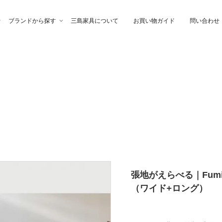
ブランドから探す
三島家具について
お買い物ガイド
問い合わせ
ファ
高幸作
チェア
イブル
納家具
石製作所
ベッド
サイトーウッド
グ・ファブリック
ぎらまりこ
照 明
tetra（テトラ）
張地がえらべる｜Fumi
ウトレット
ガノインテリア
にじゆら
（ワイド+ロング）