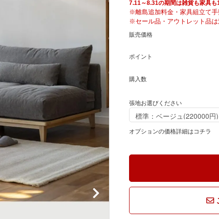
騨産業
ひむか
7.11～8.31の期間は雑貨も家
※離島追加料金・家具組立て手
※セール品・アウトレット品は
販売価格
れぽれ
松野屋
ポイント
マチク
LISA LARSON
購入数
張地お選びください
オプションの価格詳細はコチラ