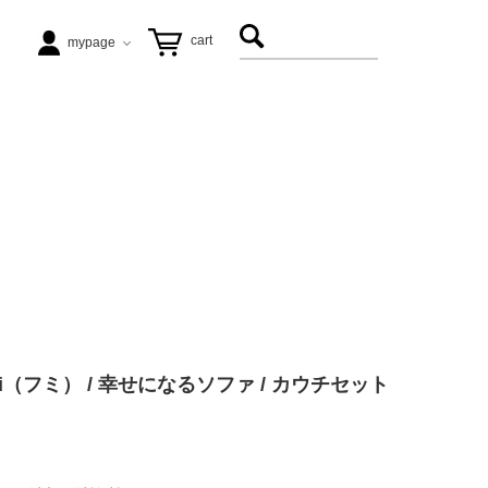
cart
mypage
テーブル
ezu（リップル洋品店）
ヴィンテージ家具
松徳硝子
アート
飛松灯器
（フミ） / 幸せになるソファ / カウチセット
能作