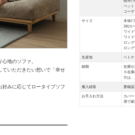
標準(
ペット
コーデ
サイズ
本体(ワ
38(ロ
ワイド
ワイド
ロング
ロング
生産地
ベトナ
り心地のソファ。
納期
在庫が
していただきたい想いで「幸せ
※在庫
方は、
お好みに応じてロータイプソフ
搬入経路
要確認
お手入れ方法
カバー
用で家