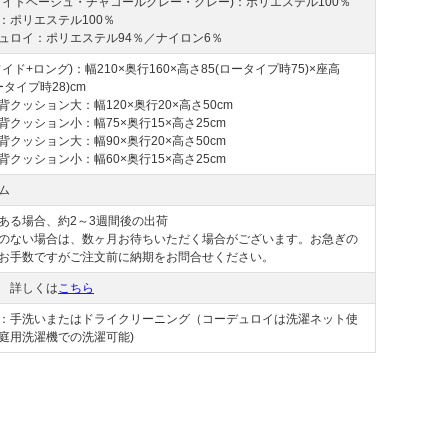
ライトベージュ・チャコールグレー・グレー)：ポリエステル100％
：ポリエステル100％
ュロイ：ポリエステル94％／ナイロン6％
イド+ロング)：幅210×奥行160×高さ85(ロータイプ時75)×座高
ータイプ時28)cm
背クッション大：幅120×奥行20×高さ50cm
背クッション小：幅75×奥行15×高さ25cm
背クッション大：幅90×奥行20×高さ50cm
背クッション小：幅60×奥行15×高さ25cm
ム
ある場合、約2～3週間後の出荷
のない場合は、数ヶ月お待ちいただく場合がございます。お急ぎの
お手数ですがご注文前に納期をお問合せください。
 詳しくは
こちら
：手洗いまたはドライクリーニング（コーデュロイは洗濯ネット使
庭用洗濯機での洗濯可能)