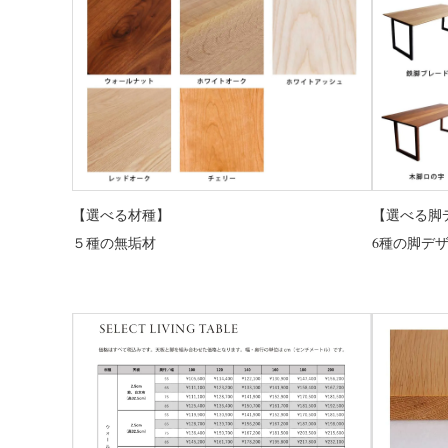
【選べる材種】
【選べる脚
５種の無垢材
6種の脚デ