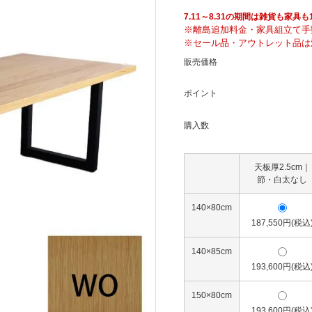
騨産業
ひむか
7.11～8.31の期間は雑貨も家
※離島追加料金・家具組立て手
※セール品・アウトレット品は
れぽれ
松野屋
販売価格
ポイント
マチク
LISA LARSON
購入数
天板厚2.5cm｜
節・白太なし
140×80cm
187,550円(税込
140×85cm
193,600円(税込
150×80cm
193,600円(税込