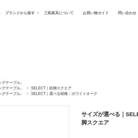
ブランドから探す
三島家具について
お買い物ガイド
問い合わせ
ファ
高幸作
チェア
イブル
納家具
石製作所
ベッド
サイトーウッド
ングテーブル。
ングテーブル。
>
SELECT｜鉄脚スクエア
グ・ファブリック
ぎらまりこ
照 明
tetra（テトラ）
ングテーブル。
>
SELECT｜選べる樹種：ホワイトオーク
サイズが選べる｜SEL
ウトレット
ガノインテリア
にじゆら
脚スクエア