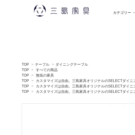
カテゴリー
雑 貨
秋田木工
ソ
飯
TOP
>
テーブル
>
ダイニングテーブル
デスク
薫玉堂
収
小
TOP
>
すべての商品
TOP
>
無垢の家具
TOP
>
カスタマイズは自由。三島家具オリジナルのSELECTダイニ
TOP
>
カスタマイズは自由。三島家具オリジナルのSELECTダイニ
ミラー
神藤タオル
ラ
ち
TOP
>
カスタマイズは自由。三島家具オリジナルのSELECTダイニ
贈りもの
トモタケ
ア
ナ