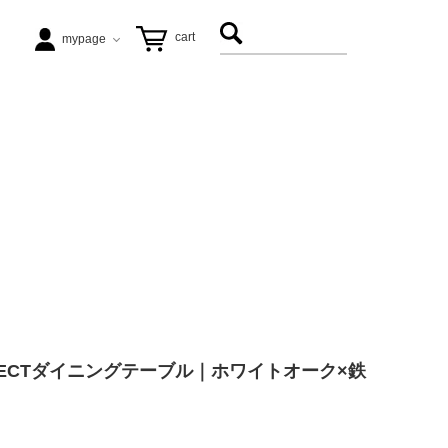
cart
mypage
テーブル
ezu（リップル洋品店）
ヴィンテージ家具
松徳硝子
アート
飛松灯器
ECTダイニングテーブル｜ホワイトオーク×鉄
能作