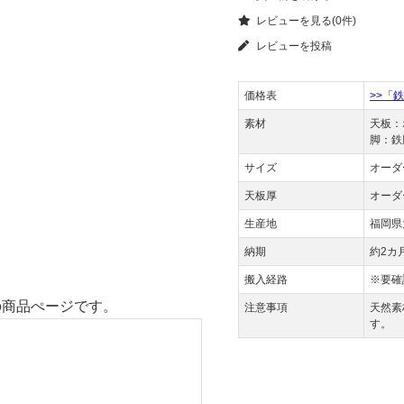
レビューを見る(0件)
レビューを投稿
価格表
>>「
素材
天板：
脚：鉄
サイズ
オーダ
天板厚
オーダ
生産地
福岡県
納期
約2カ
搬入経路
※要確
の商品ぺージです。
注意事項
天然素
す。