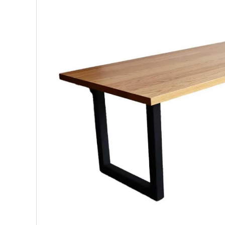
BIRDS'WORDS
飛
フランジパニラタン
ぽ
mina perhonen
ヤ