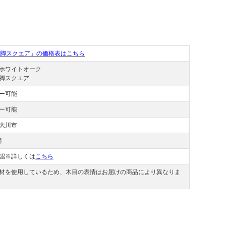
鉄脚スクエア」の価格表はこちら
ホワイトオーク
脚スクエア
ー可能
ー可能
大川市
月
認※詳しくは
こちら
材を使用しているため、木目の表情はお届けの商品により異なりま