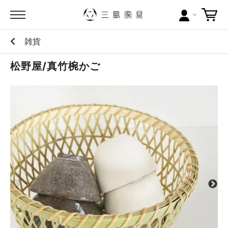
雑貨
カテゴリー
松野屋/真竹椀かご
ブランドから探す
問い合わせ
当店について
お買い物ガイド
ポイントについて
配送料について
ラッピングについて