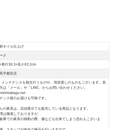
材オイル仕上げ
ーク
4×奥行30.3×高さ63.2cm
具宇都宮店
。メンテナンスを順次行うものや、現状渡しのものもございます。気
方は「メール」や「LINE」からお問い合わせください。
ishimakagu.net
ナンス後のお届けも可能です。
らの家具は、店頭展示でも販売している商品となります。
理は徹底しておりますが、
倉庫での家具の移動の際、傷なども出来てしまう恐れもございま
後、スタッフが改めて検品を行いますので