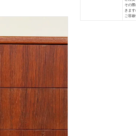
その際
きます
。
ご容赦