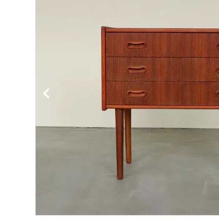
BIRDS'WORDS
飛
フランジパニラタン
ぽ
mina perhonen
ヤ