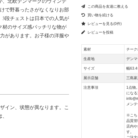
が、北欧デンマークのヴィンテ
この商品を友達に教える
だけで野暮ったさがなくなりお部
買い物を続ける
。3段チェストは日本での人気が
レビューを見る(0件)
ク材のサイズ感バッチリな物が
レビューを投稿
納力があります。お子様の洋服や
素材
チーク
生産地
デンマ
サイズ
幅63.
展示店舗
三島家
注意事項
1点物
になる
info@m
メンテ
デザイン、状態が異なります。こ
は、
※こち
品質管
店内や
す。
ご注文