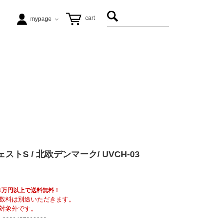
cart
mypage
テーブル
ezu（リップル洋品店）
ヴィンテージ家具
松徳硝子
アート
飛松灯器
ストS / 北欧デンマーク/ UVCH-03
能作
具も1万円以上で送料無料！
数料は別途いただきます。
対象外です。