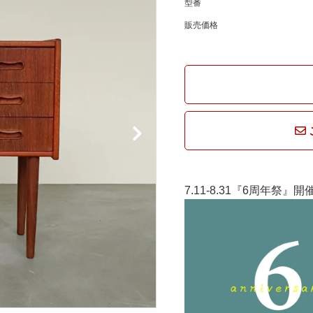
騨産業
型番
ひむか
販売価格
れぽれ
松野屋
マチク
LISA LARSON
7.11-8.31『6周年祭』