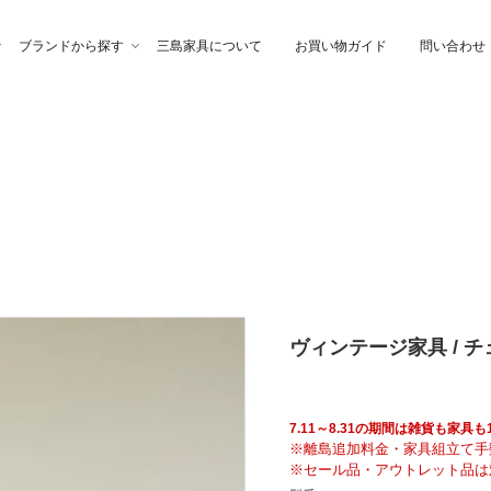
ブランドから探す
三島家具について
お買い物ガイド
問い合わせ
ファ
高幸作
チェア
イブル
納家具
石製作所
ベッド
サイトーウッド
グ・ファブリック
ぎらまりこ
照 明
tetra（テトラ）
ヴィンテージ家具 / チェ
ウトレット
ガノインテリア
にじゆら
7.11～8.31の期間は雑貨も家
※離島追加料金・家具組立て手
※セール品・アウトレット品は