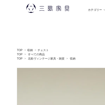
カテゴリー
雑 貨
秋田木工
ソ
飯
TOP
>
収納
>
チェスト
デスク
薫玉堂
収
小
TOP
>
すべての商品
TOP
>
北欧ヴィンテージ家具・雑貨
>
収納
ミラー
神藤タオル
ラ
ち
贈りもの
トモタケ
ア
ナ