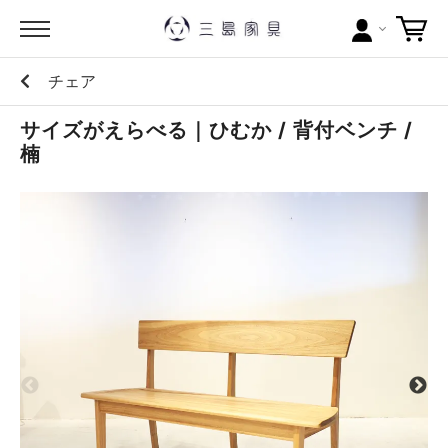
チェア
カテゴリー
サイズがえらべる｜ひむか / 背付ベンチ /
ブランドから探す
楠
問い合わせ
当店について
お買い物ガイド
ポイントについて
配送料について
ラッピングについて