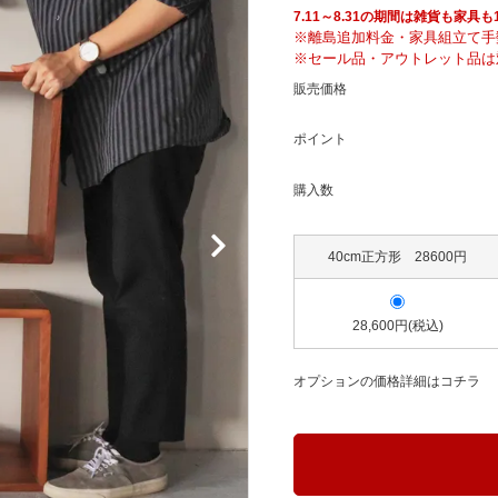
騨産業
ひむか
7.11～8.31の期間は雑貨も家
※離島追加料金・家具組立て手
※セール品・アウトレット品は
販売価格
れぽれ
松野屋
ポイント
マチク
LISA LARSON
購入数
40cm正方形 28600円
28,600円(税込)
オプションの価格詳細はコチラ