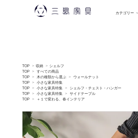
カテゴリー
雑 貨
秋田木工
ソ
飯
TOP
>
収納
>
シェルフ
デスク
薫玉堂
収
小
TOP
>
すべての商品
TOP
>
木の種類から選ぶ
>
ウォールナット
TOP
>
小さな家具特集
TOP
>
小さな家具特集
>
シェルフ・チェスト・ハンガー
ミラー
神藤タオル
ラ
ち
TOP
>
小さな家具特集
>
サイドテーブル
TOP
>
＋１で変わる、春インテリア
贈りもの
トモタケ
ア
ナ