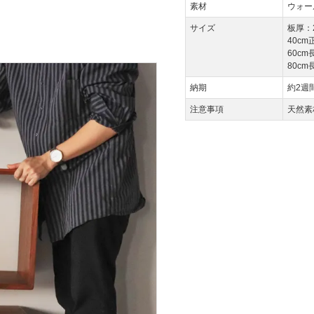
素材
ウォー
サイズ
板厚：
40cm
60cm
80cm
納期
約2週
注意事項
天然素