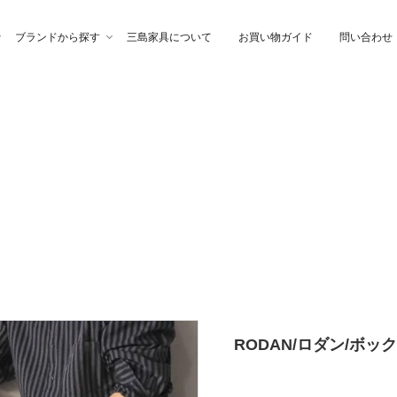
ブランドから探す
三島家具について
お買い物ガイド
問い合わせ
ファ
高幸作
チェア
イブル
納家具
石製作所
ベッド
サイトーウッド
グ・ファブリック
ぎらまりこ
照 明
tetra（テトラ）
ウトレット
ガノインテリア
にじゆら
RODAN/ロダン/ボッ