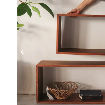
BIRDS'WORDS
飛
フランジパニラタン
ぽ
mina perhonen
ヤ