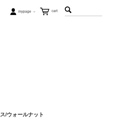
cart
mypage
テーブル
ezu（リップル洋品店）
ヴィンテージ家具
松徳硝子
アート
飛松灯器
能作
クス/ウォールナット