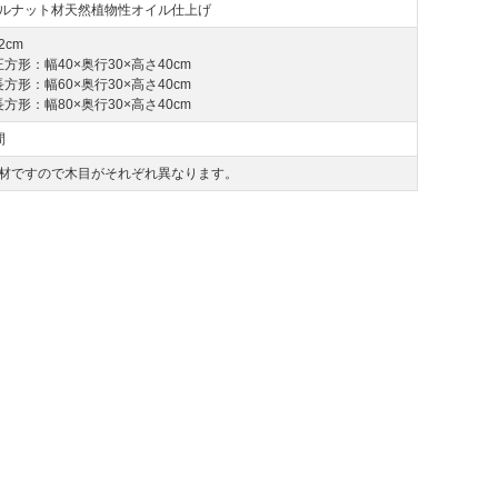
ルナット材天然植物性オイル仕上げ
2cm
正方形：幅40×奥行30×高さ40cm
長方形：幅60×奥行30×高さ40cm
長方形：幅80×奥行30×高さ40cm
間
材ですので木目がそれぞれ異なります。