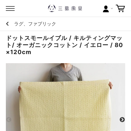
ラグ、ファブリック
カテゴリー
ドットスモールイブル / キルティングマッ
ブランドから探す
ト/ オーガニックコットン / イエロー / 80
×120cm
問い合わせ
当店について
お買い物ガイド
ポイントについて
配送料について
ラッピングについて