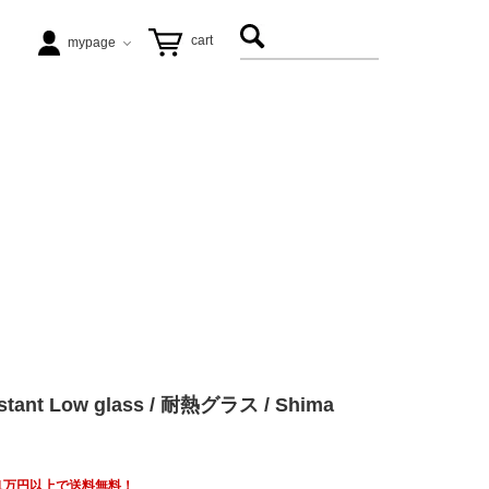
cart
mypage
テーブル
ezu（リップル洋品店）
ヴィンテージ家具
松徳硝子
アート
飛松灯器
tant Low glass / 耐熱グラス / Shima
能作
具も1万円以上で送料無料！