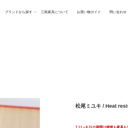
ブランドから探す
三島家具について
お買い物ガイド
問い合わせ
ファ
高幸作
チェア
イブル
納家具
石製作所
ベッド
サイトーウッド
グ・ファブリック
ぎらまりこ
照 明
tetra（テトラ）
松尾ミユキ / Heat resis
ウトレット
ガノインテリア
にじゆら
7.11～8.31の期間は雑貨も家