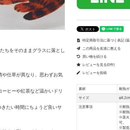
特定商取引法に基づく表記 (返
この商品を友達に教える
コたちをそのままグラスに落とし
買い物を続ける
レビューを見る(0件)
レビューを投稿
情や仕草が異なり、思わずお気
素材
耐熱ガ
コーヒーや紅茶など温かいドリ
サイズ
φ8.2c
つきたい時間にちょうど良いサ
注意事項
※耐熱
※耐熱
※直火
可。
※製造