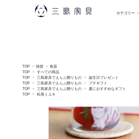
カテゴリー
雑 貨
秋田木工
ソ
飯
TOP
>
雑貨
>
食器
デスク
薫玉堂
収
小
TOP
>
すべての商品
TOP
>
三島家具でえらぶ贈りもの
>
誕生日プレゼント
TOP
>
三島家具でえらぶ贈りもの
>
プチギフト
TOP
>
三島家具でえらぶ贈りもの
>
夏におすすめなギフト
ミラー
神藤タオル
ラ
ち
TOP
>
松尾ミユキ
贈りもの
トモタケ
ア
ナ