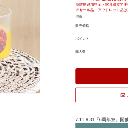
騨産業
ひむか
※離島追加料金・家具組立て手
※セール品・アウトレット品は
型番
れぽれ
松野屋
販売価格
ポイント
マチク
LISA LARSON
購入数
7.11-8.31『6周年祭』