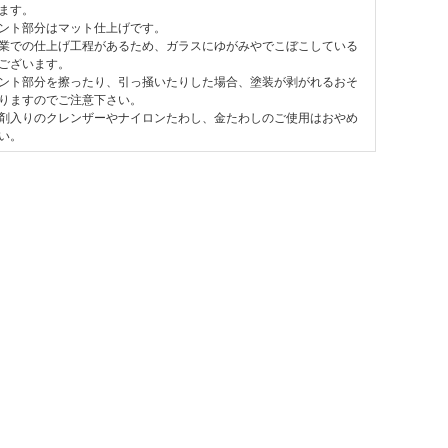
ます。
ント部分はマット仕上げです。
業での仕上げ工程があるため、ガラスにゆがみやでこぼこしている
ございます。
ント部分を擦ったり、引っ掻いたりした場合、塗装が剥がれるおそ
りますのでご注意下さい。
剤入りのクレンザーやナイロンたわし、金たわしのご使用はおやめ
い。