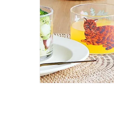
BIRDS'WORDS
飛
フランジパニラタン
ぽ
mina perhonen
ヤ