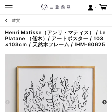
雑貨
カテゴリー
Henri Matisse（アンリ・マティス） / Le
ブランドから探す
Platane （低木）/ アートポスター / 103
×103cｍ / 天然木フレーム / IHM-60625
問い合わせ
当店について
お買い物ガイド
ポイントについて
配送料について
ラッピングについて