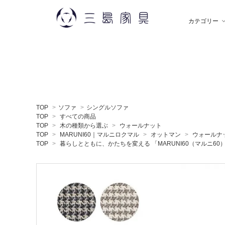
カテゴリー
雑 貨
秋田木工
ソ
飯
TOP
>
ソファ
>
シングルソファ
デスク
薫玉堂
収
小
TOP
>
すべての商品
TOP
>
木の種類から選ぶ
>
ウォールナット
TOP
>
MARUNI60｜マルニロクマル
>
オットマン
>
ウォールナ
TOP
>
暮らしとともに、かたちを変える 「MARUNI60（マルニ60
ミラー
神藤タオル
ラ
ち
贈りもの
トモタケ
ア
ナ