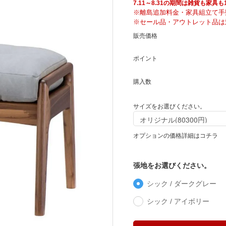
騨産業
ひむか
7.11～8.31の期間は雑貨も家
※離島追加料金・家具組立て手
※セール品・アウトレット品は
販売価格
れぽれ
松野屋
ポイント
マチク
LISA LARSON
購入数
サイズをお選びください。
オプションの価格詳細はコチラ
張地をお選びください。
シック / ダークグレー
シック / アイボリー