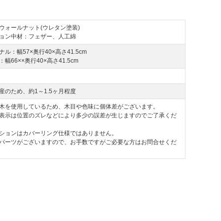
ウォールナット(ウレタン塗装)
ョン中材：フェザー、人工綿
ル：幅57×奥行40×高さ41.5cm
幅66××奥行40×高さ41.5cm
産のため、約1～1.5ヶ月程度
木を使用しているため、木目や色味に個体差がございます。
表示は位置のズレなどにより多少の誤差が生じますのでご了承くだ
ションはカバーリング仕様ではありません。
パーツがございますので、お手数ですがご必要な方はお問合せくだ