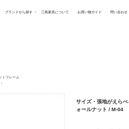
ブランドから探す
三島家具について
お買い物ガイド
問い合わせ
ファ
高幸作
チェア
イブル
納家具
石製作所
ベッド
サイトーウッド
ットフレーム
）」
グ・ファブリック
ぎらまりこ
照 明
tetra（テトラ）
サイズ・張地がえらべる｜
ウトレット
ガノインテリア
にじゆら
ォールナット / M-04