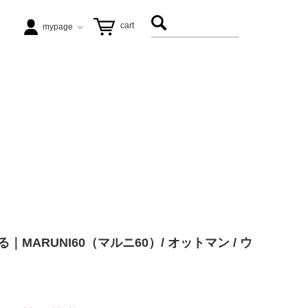
cart
mypage
テーブル
ezu（リップル洋品店）
ヴィンテージ家具
松徳硝子
アート
飛松灯器
MARUNI60（マルニ60）/ オットマン / ウ
能作