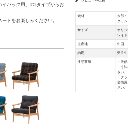
レビューを投稿
ハイバック用」の2タイプからお
素材
木部：
ネートをお楽しみください。
クッシ
サイズ
オリジナ
ワイド：
生産地
中国
納期
受注生
注意事項
・天然
・寸法
さい。
・クッ
交換用
さい。