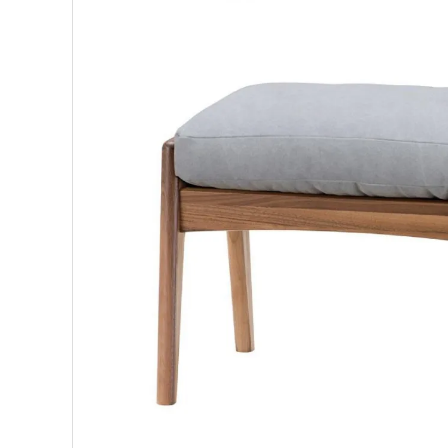
BIRDS'WORDS
飛
フランジパニラタン
ぽ
mina perhonen
ヤ