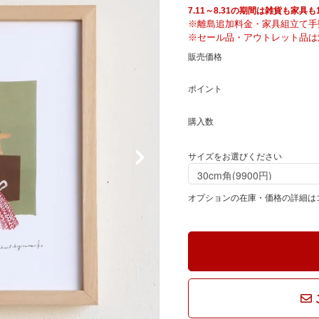
騨産業
ひむか
7.11～8.31の期間は雑貨も家
※離島追加料金・家具組立て手
※セール品・アウトレット品は
販売価格
れぽれ
松野屋
ポイント
マチク
LISA LARSON
購入数
サイズをお選びください
オプションの在庫・価格の詳細は