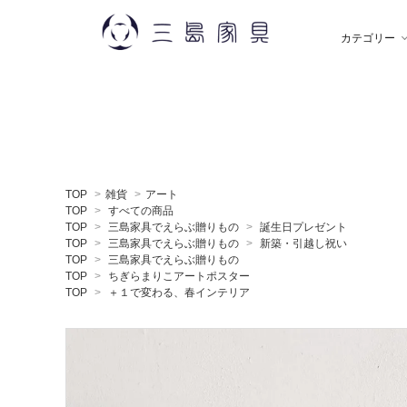
カテゴリー
雑 貨
秋田木工
ソ
飯
TOP
>
雑貨
>
アート
デスク
薫玉堂
収
小
TOP
>
すべての商品
TOP
>
三島家具でえらぶ贈りもの
>
誕生日プレゼント
TOP
>
三島家具でえらぶ贈りもの
>
新築・引越し祝い
TOP
>
三島家具でえらぶ贈りもの
ミラー
神藤タオル
ラ
ち
TOP
>
ちぎらまりこアートポスター
TOP
>
＋１で変わる、春インテリア
贈りもの
トモタケ
ア
ナ