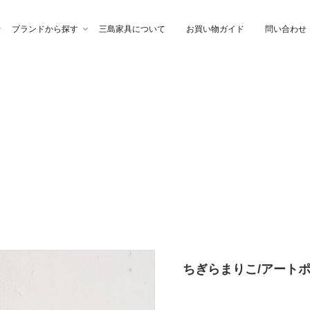
ブランドから探す
三島家具について
お買い物ガイド
問い合わせ
ファ
高幸作
チェア
イブル
納家具
石製作所
ベッド
サイトーウッド
グ・ファブリック
ぎらまりこ
照 明
tetra（テトラ）
ウトレット
ガノインテリア
にじゆら
ちぎらまりこ/アートポス