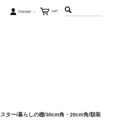
cart
mypage
テーブル
ezu（リップル洋品店）
ヴィンテージ家具
松徳硝子
アート
飛松灯器
能作
ター/暮らしの棚/30cm角・20cm角/額装