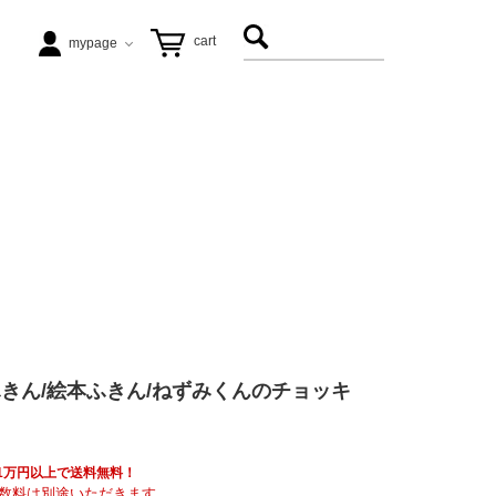
cart
mypage
テーブル
ezu（リップル洋品店）
ヴィンテージ家具
松徳硝子
アート
飛松灯器
きん/絵本ふきん/ねずみくんのチョッキ
能作
具も1万円以上で送料無料！
数料は別途いただきます。