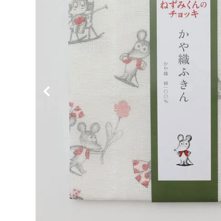
BIRDS'WORDS
飛
フランジパニラタン
ぽ
mina perhonen
ヤ