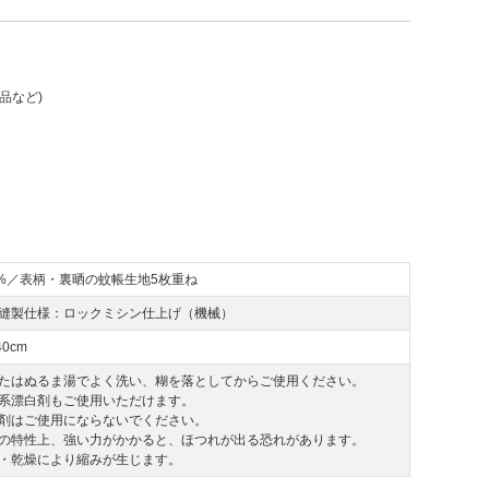
品など)
0%／表柄・裏晒の蚊帳生地5枚重ね
縫製仕様：ロックミシン仕上げ（機械）
40cm
たはぬるま湯でよく洗い、糊を落としてからご使用ください。
系漂白剤もご使用いただけます。
剤はご使用にならないでください。
の特性上、強い力がかかると、ほつれが出る恐れがあります。
・乾燥により縮みが生じます。