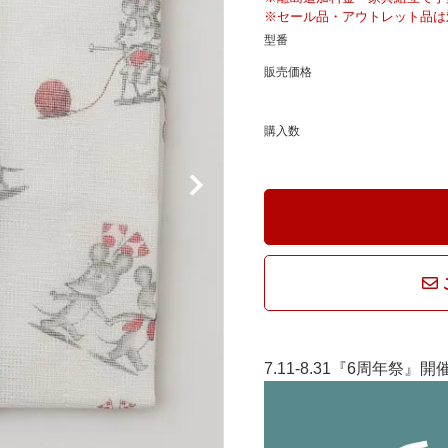
騨産業
ひむか
※セール品・アウトレット品は
型番
販売価格
れぽれ
松野屋
購入数
マチク
LISA LARSON
7.11-8.31『6周年祭』