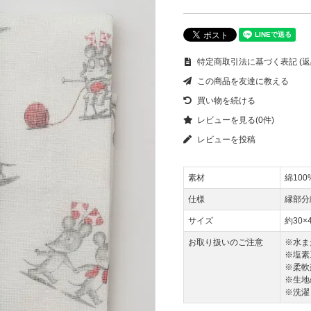
特定商取引法に基づく表記 (返
この商品を友達に教える
買い物を続ける
レビューを見る(0件)
レビューを投稿
素材
綿10
仕様
縁部分
サイズ
約30×
お取り扱いのご注意
※水ま
※塩素
※柔軟
※生地
※洗濯