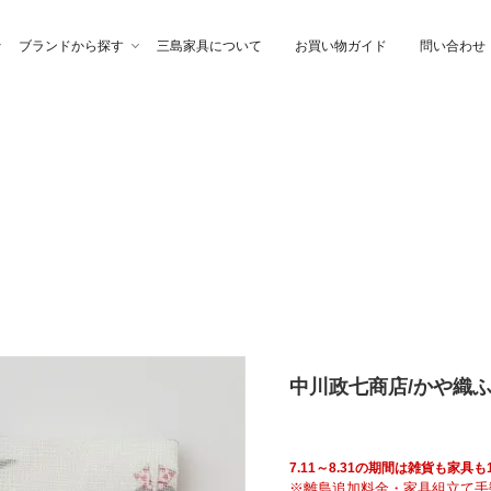
ブランドから探す
三島家具について
お買い物ガイド
問い合わせ
ファ
高幸作
チェア
イブル
納家具
石製作所
ベッド
サイトーウッド
グ・ファブリック
ぎらまりこ
照 明
tetra（テトラ）
中川政七商店/かや織ふ
ウトレット
ガノインテリア
にじゆら
7.11～8.31の期間は雑貨も家
※離島追加料金・家具組立て手