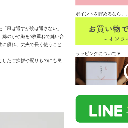
ポイントを貯めるなら、
た「風は通すが蚊は通さない」
。綿のかや織を5枚重ねで縫い合
性に優れ、丈夫で長く使うこと
ラッピングについて▼
としたご挨拶や配りものにも良