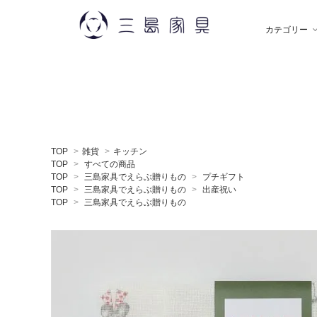
カテゴリー
雑 貨
秋田木工
ソ
飯
TOP
>
雑貨
>
キッチン
デスク
薫玉堂
収
小
TOP
>
すべての商品
TOP
>
三島家具でえらぶ贈りもの
>
プチギフト
TOP
>
三島家具でえらぶ贈りもの
>
出産祝い
TOP
>
三島家具でえらぶ贈りもの
ミラー
神藤タオル
ラ
ち
贈りもの
トモタケ
ア
ナ