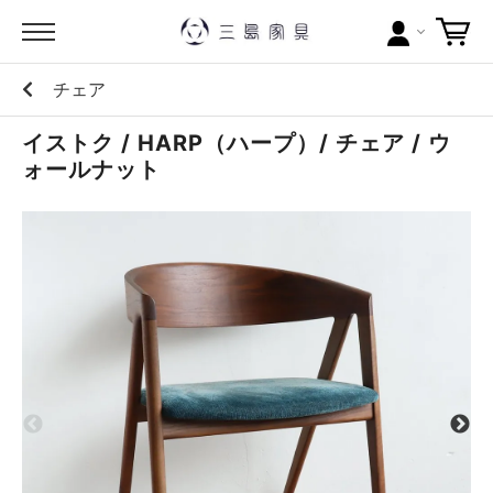
チェア
カテゴリー
イストク / HARP（ハープ）/ チェア / ウ
ブランドから探す
ォールナット
問い合わせ
当店について
お買い物ガイド
ポイントについて
配送料について
ラッピングについて