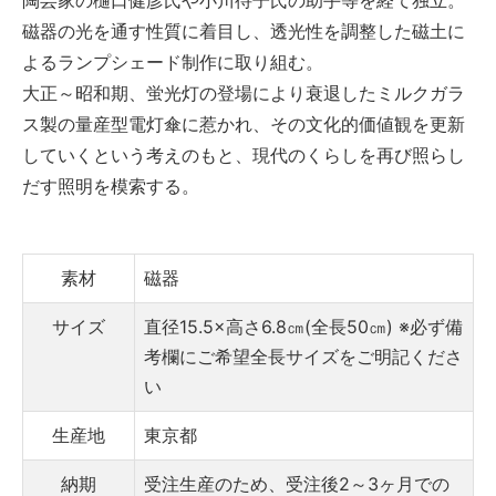
陶芸家の樋口健彦氏や小川待子氏の助手等を経て独立。
磁器の光を通す性質に着目し、透光性を調整した磁土に
よるランプシェード制作に取り組む。
大正～昭和期、蛍光灯の登場により衰退したミルクガラ
ス製の量産型電灯傘に惹かれ、その文化的価値観を更新
していくという考えのもと、現代のくらしを再び照らし
だす照明を模索する。
素材
磁器
サイズ
直径15.5×高さ6.8㎝(全長50㎝)
※必ず備
考欄にご希望全長サイズをご明記くださ
い
生産地
東京都
納期
受注生産のため、受注後2～3ヶ月での