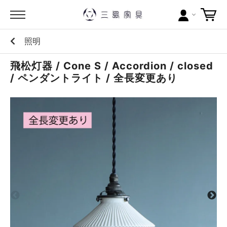
照明
カテゴリー
飛松灯器 / Cone S / Accordion / closed
ブランドから探す
/ ペンダントライト / 全長変更あり
問い合わせ
当店について
お買い物ガイド
ポイントについて
配送料について
ラッピングについて