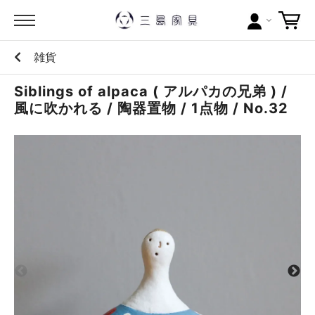
雑貨
カテゴリー
Siblings of alpaca ( アルパカの兄弟 ) /
ブランドから探す
風に吹かれる / 陶器置物 / 1点物 / No.32
問い合わせ
当店について
お買い物ガイド
ポイントについて
配送料について
ラッピングについて