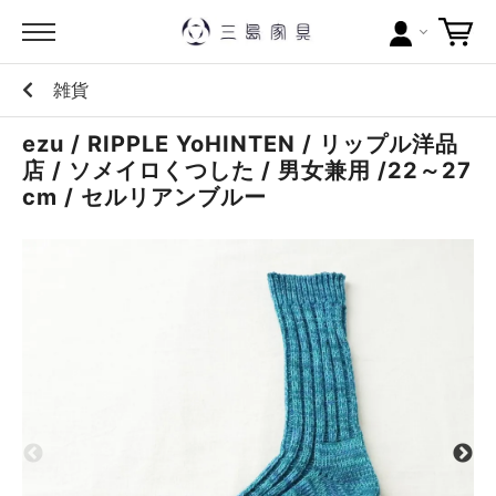
雑貨
カテゴリー
ezu / RIPPLE YoHINTEN / リップル洋品
ブランドから探す
店 / ソメイロくつした / 男女兼用 /22～27
cm / セルリアンブルー
問い合わせ
当店について
お買い物ガイド
ポイントについて
配送料について
ラッピングについて