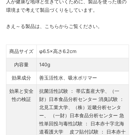
人が健康な地球と生きていくために、製品を使った後の
環境まで考えて製品づくりをしています。
きえ～る製品は、
こちら
からご覧ください。
商品サイズ
φ6.5×高さ6.2cm
内容量
140g
効果成分
善玉活性水、吸水ポリマー
効果と安全
抗菌活性試験 ： 帯広畜産大学、（一
性の検証
財）日本食品分析センター
消臭試験 ：
北見工業大学、（株）近畿分析センタ
ー、 （一財）日本食品分析センター
急
性単回投与毒性試験 ： 日本赤十字北海
道看護大学
皮フ貼付試験 ： 日本赤十