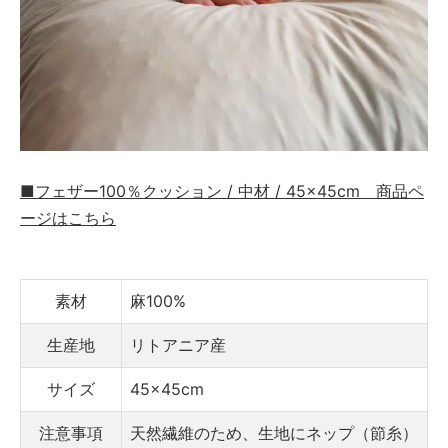
■フェザー100％クッション / 中材 / 45×45cm
商品ペ
ージはこちら
素材
麻100%
生産地
リトアニア産
サイズ
45×45cm
注意事項
天然繊維のため、生地にネップ（節糸）