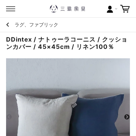
ラグ、ファブリック
カテゴリー
DDintex / ナトゥーラコーニス / クッショ
ブランドから探す
ンカバー / 45×45cm / リネン100％
問い合わせ
当店について
お買い物ガイド
ポイントについて
配送料について
ラッピングについて