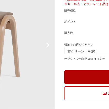
騨産業
ひむか
※セール品・アウトレット品は
販売価格
れぽれ
松野屋
ポイント
購入数
マチク
LISA LARSON
張地をお選びください
オプションの価格詳細はコチラ