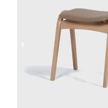
BIRDS'WORDS
飛
フランジパニラタン
ぽ
mina perhonen
ヤ