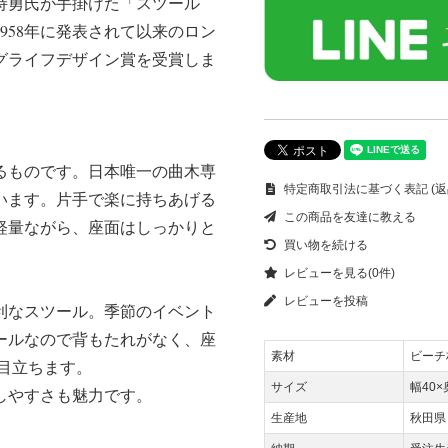
持勇氏が手掛けた「スツール
1958年に発表されて以来のロン
ングライフデザイン賞を受賞しま
るものです。日本唯一の曲木専
特定商取引法に基づく表記 (返
います。片手で楽に持ちあげる
この商品を友達に教える
軽量ながら、座面はしっかりと
買い物を続ける
レビューを見る(0件)
レビューを投稿
利なスツール。季節のイベント
ールなので背もたれがなく、座
素材
ビーチ
目立ちます。
サイズ
幅40×
しやすさも魅力です。
生産地
秋田県