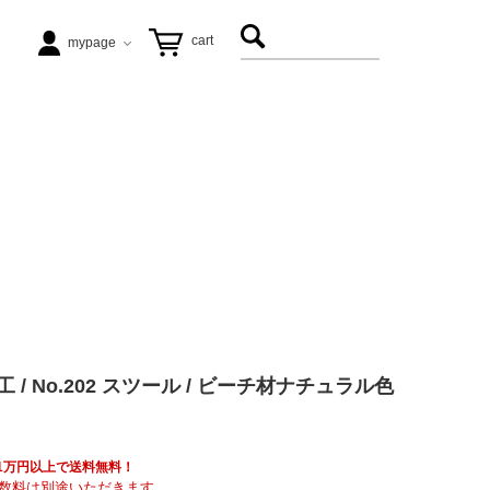
cart
mypage
テーブル
ezu（リップル洋品店）
ヴィンテージ家具
松徳硝子
アート
飛松灯器
/ No.202 スツール / ビーチ材ナチュラル色
能作
具も1万円以上で送料無料！
数料は別途いただきます。