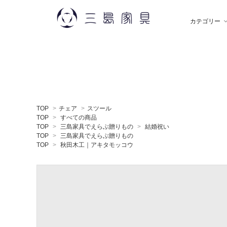
カテゴリー
雑 貨
秋田木工
ソ
飯
TOP
>
チェア
>
スツール
デスク
薫玉堂
収
小
TOP
>
すべての商品
TOP
>
三島家具でえらぶ贈りもの
>
結婚祝い
TOP
>
三島家具でえらぶ贈りもの
TOP
>
秋田木工｜アキタモッコウ
ミラー
神藤タオル
ラ
ち
贈りもの
トモタケ
ア
ナ