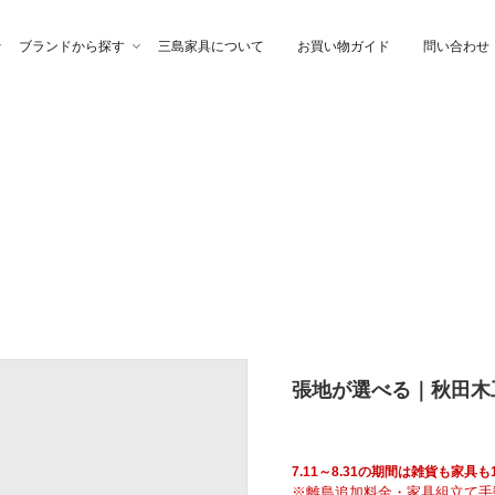
ブランドから探す
三島家具について
お買い物ガイド
問い合わせ
ファ
高幸作
チェア
イブル
納家具
石製作所
ベッド
サイトーウッド
グ・ファブリック
ぎらまりこ
照 明
tetra（テトラ）
張地が選べる｜秋田木工 
ウトレット
ガノインテリア
にじゆら
7.11～8.31の期間は雑貨も家
※離島追加料金・家具組立て手