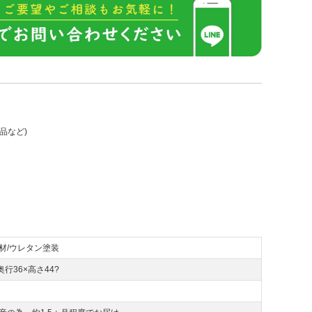
品など)
材/ウレタン塗装
奥行36×高さ44?