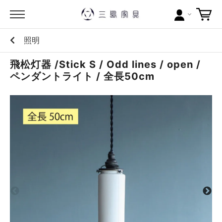
照明
カテゴリー
飛松灯器 /Stick S / Odd lines / open /
ブランドから探す
ペンダントライト / 全長50cm
問い合わせ
当店について
お買い物ガイド
ポイントについて
配送料について
ラッピングについて