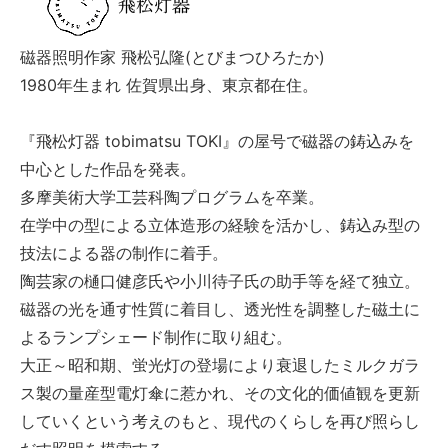
磁器照明作家 飛松弘隆(とびまつひろたか)
1980年生まれ 佐賀県出身、東京都在住。
『飛松灯器 tobimatsu TOKI』の屋号で磁器の鋳込みを
中心とした作品を発表。
多摩美術大学工芸科陶プログラムを卒業。
在学中の型による立体造形の経験を活かし、鋳込み型の
技法による器の制作に着手。
陶芸家の樋口健彦氏や小川待子氏の助手等を経て独立。
磁器の光を通す性質に着目し、透光性を調整した磁土に
よるランプシェード制作に取り組む。
大正～昭和期、蛍光灯の登場により衰退したミルクガラ
ス製の量産型電灯傘に惹かれ、その文化的価値観を更新
していくという考えのもと、現代のくらしを再び照らし