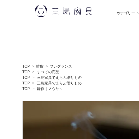
カテゴリー
雑 貨
秋田木工
ソ
飯
TOP
>
雑貨
>
フレグランス
デスク
薫玉堂
収
小
TOP
>
すべての商品
TOP
>
三島家具でえらぶ贈りもの
TOP
>
三島家具でえらぶ贈りもの
TOP
>
能作｜ノウサク
ミラー
神藤タオル
ラ
ち
贈りもの
トモタケ
ア
ナ