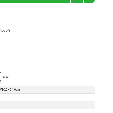
品など)
％
 真鍮
付
W10.2×D4.6cm