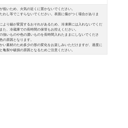
が低いため、火気の近くに置かないでください。
たわし等でこすらないでください。表面に傷がつく場合がありま
により錫が変質するおそれがあるため、冷凍庫には入れないでくだ
また、冷蔵庫での長時間の保管もお控えください。
の強いものや色の濃いものを長時間入れたままにしないでくださ
色の原因となります。
かい素材のため多少の形の変化をお楽しみいただけますが、過度に
と亀裂や破損の原因となるためご注意ください。