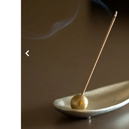
BIRDS'WORDS
飛
フランジパニラタン
ぽ
mina perhonen
ヤ