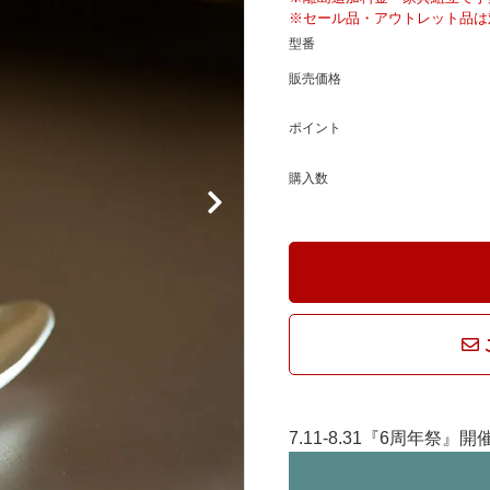
騨産業
ひむか
※セール品・アウトレット品は
型番
販売価格
れぽれ
松野屋
ポイント
マチク
LISA LARSON
購入数
7.11-8.31『6周年祭』