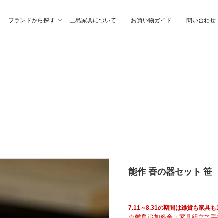
ブランドから探す
三島家具について
お買い物ガイド
問い合わせ
ファ
高幸作
チェア
イブル
納家具
石製作所
ベッド
サイトーウッド
グ・ファブリック
ぎらまりこ
照 明
tetra（テトラ）
能作 香の器セット 笹
ウトレット
ガノインテリア
にじゆら
7.11～8.31の期間は雑貨も家
※離島追加料金・家具組立て手