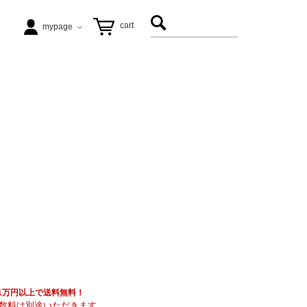
cart
mypage
テーブル
ezu（リップル洋品店）
ヴィンテージ家具
松徳硝子
アート
飛松灯器
能作
具も1万円以上で送料無料！
数料は別途いただきます。