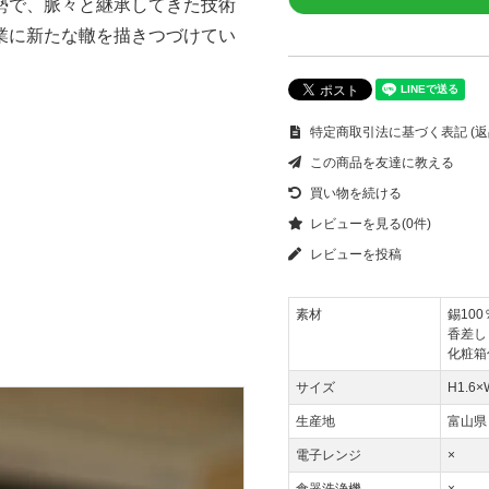
勢で、脈々と継承してきた技術
業に新たな轍を描きつづけてい
特定商取引法に基づく表記 (返
この商品を友達に教える
買い物を続ける
レビューを見る(0件)
レビューを投稿
素材
錫100
香差し
化粧箱
サイズ
H1.6×
生産地
富山県
電子レンジ
×