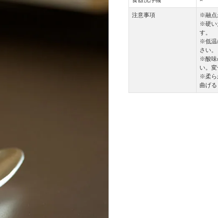
食器洗浄機
×
注意事項
※融点
※硬い
す。
※低温
さい。
※酸味
い。変
※柔ら
曲げる