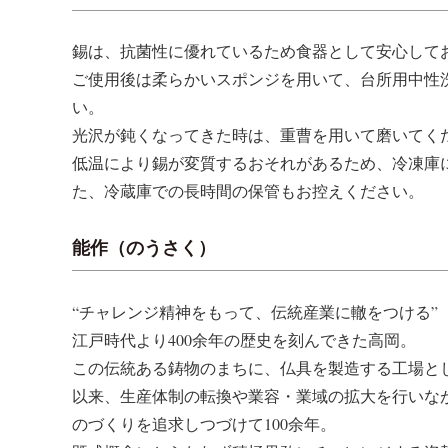
錫は、抗菌性に優れているため食器として安心して
ご使用後は柔らかいスポンジを用いて、台所用中性
い。
光沢が鈍くなってきた時は、重曹を用いて磨いてく
低温により錫が変質するおそれがあるため、冷凍庫
た、冷蔵庫での長時間の保管もお控えください。
能作（のうさく）
“チャレンジ精神をもって、伝統産業に轍をつける”
江戸時代より400余年の歴史を刻んできた高岡。
この伝統ある鋳物のまちに、仏具を製造する工場と
以来、生産体制の転換や業容・業域の拡大を行いな
のづくりを追求しつづけて100余年。