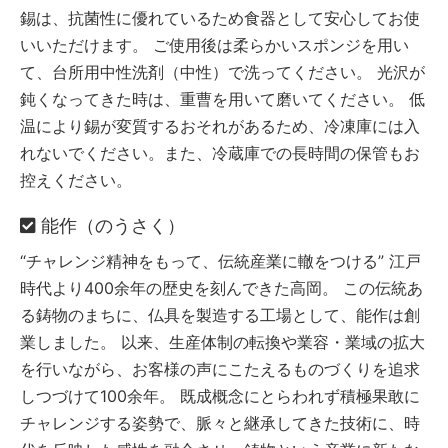
錫は、抗菌性に優れているため食器として安心してお使
いいただけます。
ご使用後は柔らかいスポンジを用い
て、台所用中性洗剤（中性）で洗ってください。
光沢が
鈍くなってきた時は、重曹を用いて磨いてください。
低
温により錫が変質するおそれがあるため、冷凍庫には入
れないでください。また、冷蔵庫での長時間の保管もお
控えください。
能作（のうさく）
“チャレンジ精神をもって、伝統産業に轍をつける”
江戸
時代より400余年の歴史を刻んできた高岡。
この伝統あ
る鋳物のまちに、仏具を製造する工場として、能作は創
業しました。
以来、生産体制の転換や業容・業域の拡大
を行いながら、お客様の声にこたえるものづくりを追求
しつづけて100余年。
既成概念にとらわれず積極果敢に
チャレンジする姿勢で、脈々と継承してきた技術に、時