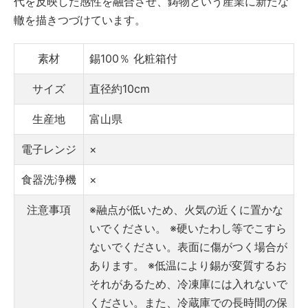
代を反映した感性を融合させ、鋳物という産業に新たな
轍を描きつづけています。
素材
錫100％
化粧箱付
サイズ
直径約10cm
生産地
富山県
電子レンジ
×
食器洗浄機
×
注意事項
※融点が低いため、火気の近くに置かな
いでください。
※硬いたわし等でこすら
ないでください。表面に傷がつく場合が
あります。
※低温により錫が変質するお
それがあるため、冷凍庫には入れないで
ください。また、冷蔵庫での長時間の保