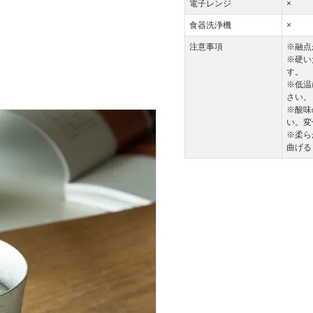
電子レンジ
×
食器洗浄機
×
注意事項
※融点
※硬い
す。
※低温
さい。
※酸味
い。変
※柔ら
曲げる