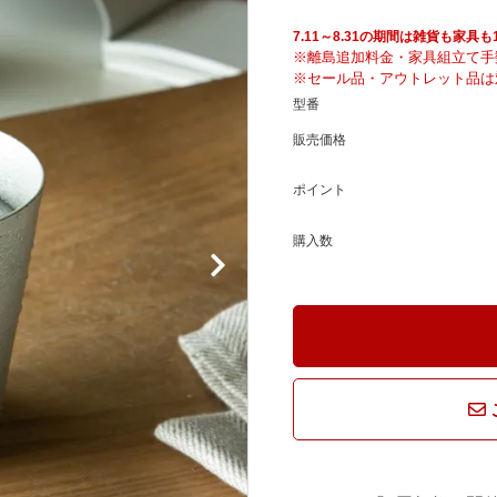
騨産業
ひむか
7.11～8.31の期間は雑貨も家
※離島追加料金・家具組立て手
※セール品・アウトレット品は
れぽれ
松野屋
型番
販売価格
マチク
LISA LARSON
ポイント
購入数