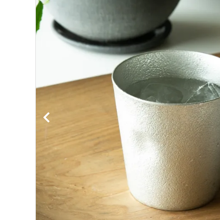
BIRDS'WORDS
飛
フランジパニラタン
ぽ
mina perhonen
ヤ