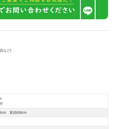
品など)
％
付
9cm 直径約8cm