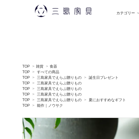
カテゴリー
雑 貨
秋田木工
ソ
飯
TOP
>
雑貨
>
食器
デスク
薫玉堂
収
小
TOP
>
すべての商品
TOP
>
三島家具でえらぶ贈りもの
>
誕生日プレゼント
TOP
>
三島家具でえらぶ贈りもの
TOP
>
三島家具でえらぶ贈りもの
ミラー
神藤タオル
ラ
ち
TOP
>
三島家具でえらぶ贈りもの
TOP
>
三島家具でえらぶ贈りもの
>
夏におすすめなギフト
TOP
>
能作｜ノウサク
贈りもの
トモタケ
ア
ナ