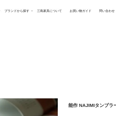
ブランドから探す
三島家具について
お買い物ガイド
問い合わせ
ファ
高幸作
チェア
イブル
納家具
石製作所
ベッド
サイトーウッド
グ・ファブリック
ぎらまりこ
照 明
tetra（テトラ）
ウトレット
ガノインテリア
にじゆら
能作 NAJIMIタンブラ