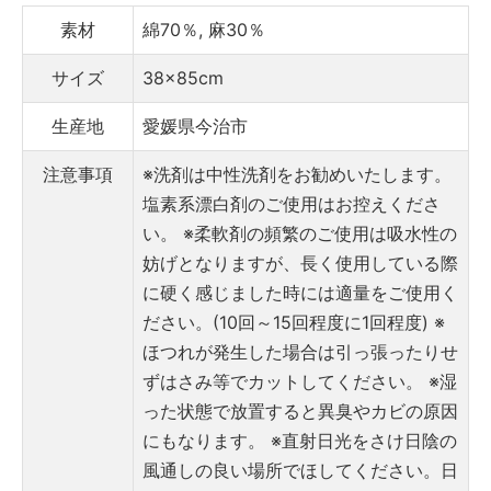
素材
綿70％, 麻30％
サイズ
38×85cm
生産地
愛媛県今治市
注意事項
※洗剤は中性洗剤をお勧めいたします。
塩素系漂白剤のご使用はお控えくださ
い。
※柔軟剤の頻繁のご使用は吸水性の
妨げとなりますが、長く使用している際
に硬く感じました時には適量をご使用く
ださい。(10回～15回程度に1回程度)
※
ほつれが発生した場合は引っ張ったりせ
ずはさみ等でカットしてください。
※湿
った状態で放置すると異臭やカビの原因
にもなります。
※直射日光をさけ日陰の
風通しの良い場所でほしてください。日