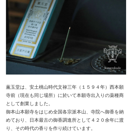
薫玉堂は、安土桃山時代文禄三年（１５９４年）西本願
寺前（現在も同じ場所）に於いて本願寺出入りの薬種商
として創業しました。
御本山本願寺をはじめ全国各宗派本山、寺院へ御香を納
めており、日本最古の御香調進所として４２０余年に渡
り、その時代の香りを作り続けています。