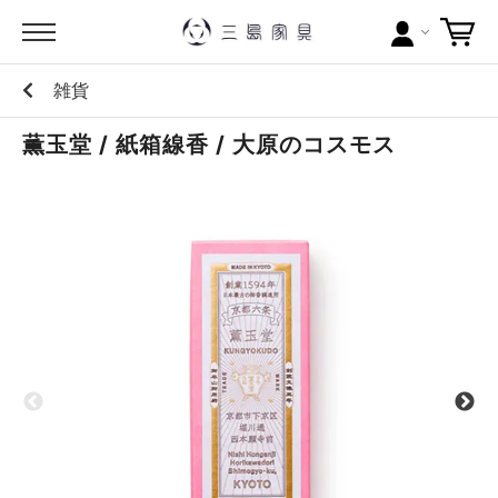
雑貨
カテゴリー
薫玉堂 / 紙箱線香 / 大原のコスモス
ブランドから探す
問い合わせ
当店について
お買い物ガイド
ポイントについて
配送料について
ラッピングについて