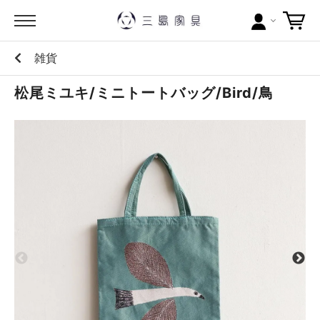
雑貨
カテゴリー
松尾ミユキ/ミニトートバッグ/Bird/鳥
ブランドから探す
問い合わせ
当店について
お買い物ガイド
ポイントについて
配送料について
ラッピングについて