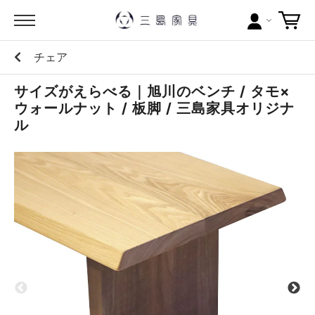
チェア
カテゴリー
サイズがえらべる｜旭川のベンチ / タモ×
ブランドから探す
ウォールナット / 板脚 / 三島家具オリジナ
ル
問い合わせ
当店について
お買い物ガイド
ポイントについて
配送料について
ラッピングについて