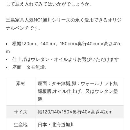
して迎え入れてみてはいかがでしょうか。
三島家具人気NO1旭川シリーズの永く愛用できるオリジ
ナルベンチです。
横幅120cm、140cm、150cm×奥行40cm ×高さ42c
m
仕上げはウレタン・オイルよりお選びいただけます
座面 タモ無垢。
素材
座面：タモ無垢,脚：ウォールナット無
垢板脚,オイル仕上げ、又はウレタン塗
装
サイズ
幅120/140/150×奥行40×高さ42cm
生産地
日本・北海道旭川