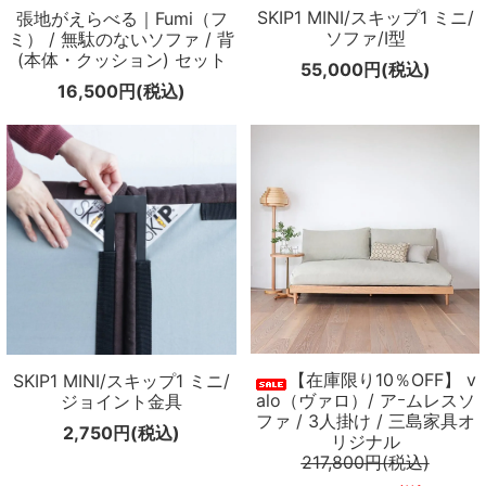
SKIP1 MINI/スキップ1 ミニ/
張地がえらべる｜Fumi（フ
ソファ/I型
ミ） / 無駄のないソファ / 背
(本体・クッション) セット
55,000円(税込)
16,500円(税込)
【在庫限り10％OFF】 v
SKIP1 MINI/スキップ1 ミニ/
alo（ヴァロ）/ アｰムレスソ
ジョイント金具
ファ / 3人掛け / 三島家具オ
2,750円(税込)
リジナル
217,800円(税込)