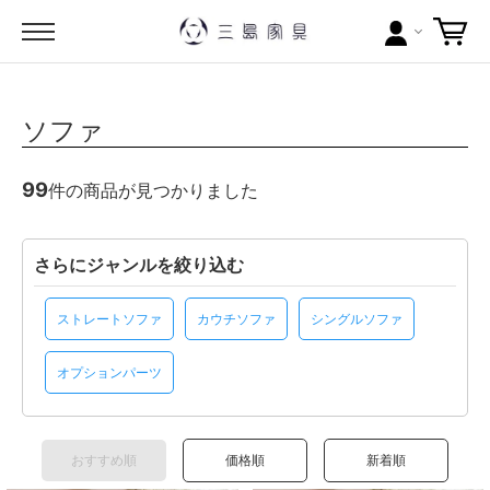
カテゴリー
ソファ
ブランドから探す
99
件の商品が見つかりました
問い合わせ
当店について
さらにジャンルを絞り込む
お買い物ガイド
ストレートソファ
カウチソファ
シングルソファ
ポイントについて
オプションパーツ
配送料について
おすすめ順
価格順
新着順
ラッピングについて